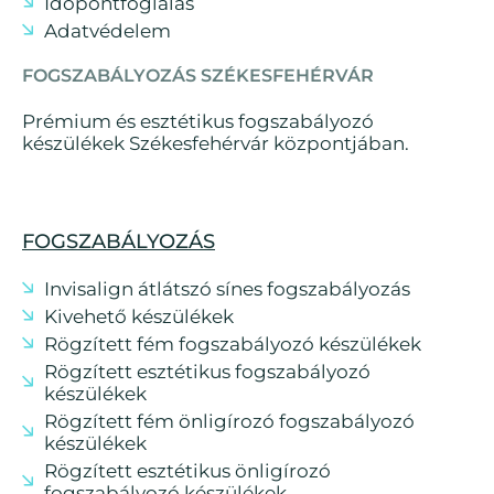
Időpontfoglalás
Adatvédelem
FOGSZABÁLYOZÁS SZÉKESFEHÉRVÁR
Prémium és esztétikus fogszabályozó
készülékek Székesfehérvár központjában.
FOGSZABÁLYOZÁS
Invisalign átlátszó sínes fogszabályozás
Kivehető készülékek
Rögzített fém fogszabályozó készülékek
Rögzített esztétikus fogszabályozó
készülékek
Rögzített fém önligírozó fogszabályozó
készülékek
Rögzített esztétikus önligírozó
fogszabályozó készülékek