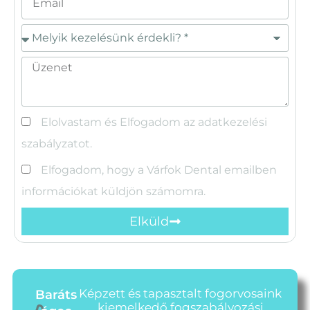
Elolvastam és Elfogadom az adatkezelési
szabályzatot.
Elfogadom, hogy a Várfok Dental emailben
információkat küldjön számomra.
Elküld
Képzett és tapasztalt fogorvosaink
Baráts
kiemelkedő fogszabályozási