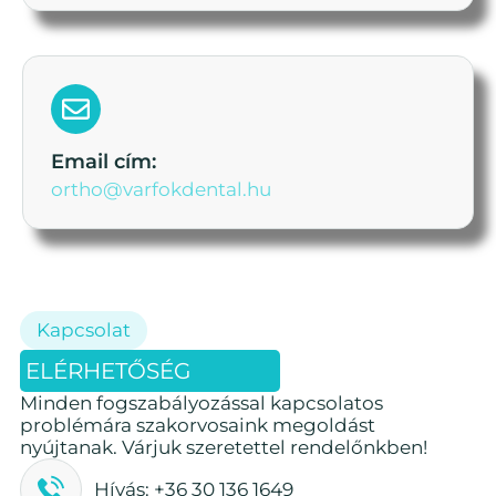
Email cím:
ortho@varfokdental.hu
Kapcsolat
ELÉRHETŐSÉG
Minden fogszabályozással kapcsolatos
problémára szakorvosaink megoldást
nyújtanak. Várjuk szeretettel rendelőnkben!
Hívás: +36 30 136 1649