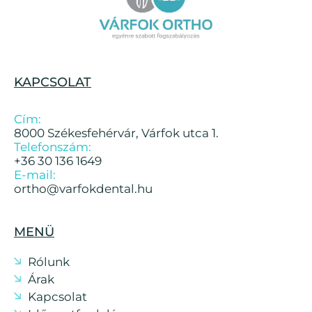
KAPCSOLAT
Cím:
8000 Székesfehérvár, Várfok utca 1.
Telefonszám:
+36 30 136 1649
E-mail:
ortho@varfokdental.hu
MENÜ
Rólunk
Árak
Kapcsolat