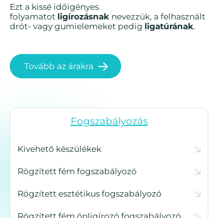
Ezt a kissé időigényes
folyamatot
ligírozásnak
nevezzük, a felhasznált
drót- vagy gumielemeket pedig
ligatúrának
.
Tovább az árakra
Fogszabályozás
Kivehető készülékek
Rögzített fém fogszabályozó
Rögzített esztétikus fogszabályozó
Rögzített fém önligírozó fogszabályozó