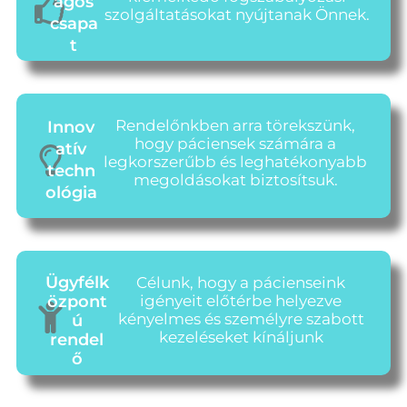
ágos
szolgáltatásokat nyújtanak Önnek.
csapa
t
Rendelőnkben arra törekszünk,
Innov
hogy páciensek számára a
atív
legkorszerűbb és leghatékonyabb
techn
megoldásokat biztosítsuk.
ológia
Ügyfélk
Célunk, hogy a pácienseink
özpont
igényeit előtérbe helyezve
kényelmes és személyre szabott
ú
kezeléseket kínáljunk
rendel
ő