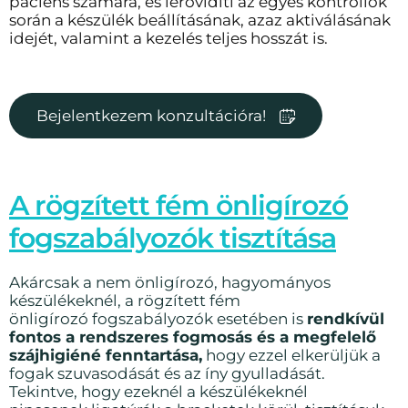
páciens számára, és lerövidíti az egyes kontrollok
során a készülék beállításának, azaz aktiválásának
idejét, valamint a kezelés teljes hosszát is.
Bejelentkezem konzultációra!
A rögzített fém önligírozó
fogszabályozók tisztítása
Akárcsak a nem önligírozó, hagyományos
készülékeknél, a rögzített fém
önligírozó fogszabályozók esetében is
r
endkívül
fontos a rendszeres fogmosás és a megfelelő
szájhigiéné fenntartása,
hogy ezzel elkerüljük a
fogak szuvasodását és az íny gyulladását.
Tekintve, hogy ezeknél a készülékeknél