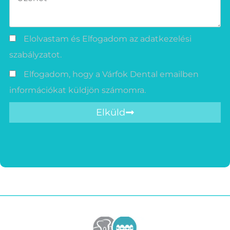
Elolvastam és Elfogadom az adatkezelési
szabályzatot.
Elfogadom, hogy a Várfok Dental emailben
információkat küldjön számomra.
Elküld