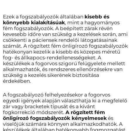
Ezek a fogszabályozók általában
kisebb és
könnyebb kialakításúak
, mint a hagyományos
fém fogszabályozók. A beépített zárak révén
kevesebb időre van szükség a kezelések során, ami
csökkenti a páciensek rendelői látogatásainak
számát.
A rögzített fém önligírozó fogszabályozók
hatékonyan kezelik a kisebb és közepes méretű
fog- és állkapocs-rendellenességeket.
A
készülékek a fogorvos szigorú felügyelete mellett
alkalmazhatók, és rendszeres ellenőrzésekre van
szükség a kezelés sikerének biztosítása
érdekében.
A fogszabályozó felhelyezésekor a fogorvos
egyedi igények alapján választhatja ki a megfelelő
zár vagy bracketek típusát és a kívánt
fogkorrekció módszerét.
A rögzített fém
önligírozó fogszabályozók kényelmesek
és
viselőjük számára könnyen alkalmazkodhatók.
A
készülékek általában hatékonyabb fogmozgatást