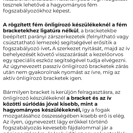
tesznek lehetővé a hagyományos fém
fogszabályozókhoz képest.
A rögzített fém önligírozó készülékeknél a fém
bracketekhez ligatúra nélkül
, a bracketekbe
beépített parányi zárszerkezetek (felnyitható vagy
csúsztatható lemezek) segítségével erősítik a
fogszabályozó ívet
.
A szerkezet nyitását, majd az ív
behelyezését követő visszazárását a kezelőorvos
egy speciális eszköz segítségével tudja elvégezni.
Az úgynevezett passzív önligírozó bracketek zárás
után nem gyakorolnak nyomást az ívre, míg az
aktív önligírozó bracketek igen.
Bármilyen bracket is kerüljön felragasztásra, az
önligírozó készülékeknél
a bracket és az ív
közötti súrlódás jóval kisebb, mint a
hagyományos készülékeknél,
így a fogak
mozgatásához összességében kisebb erő is elég.
Az ilyen, úgynevezett lágy erőkkel történő
fogszabályozás kevesebb fájdalommal jár a