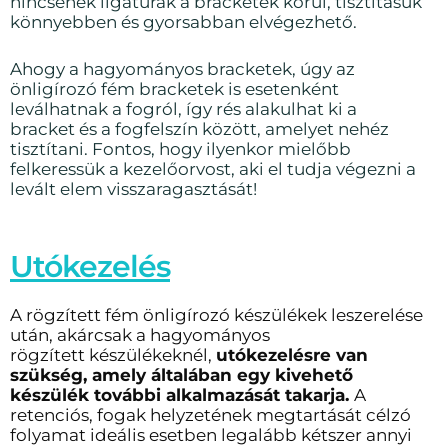
nincsenek ligatúrák a bracketek körül, tisztításuk
könnyebben és gyorsabban elvégezhető.
Ahogy a hagyományos bracketek, úgy az
önligírozó fém bracketek is esetenként
leválhatnak a fogról, így rés alakulhat ki a
bracket és a fogfelszín között, amelyet nehéz
tisztítani. Fontos, hogy ilyenkor mielőbb
felkeressük a kezelőorvost, aki el tudja végezni a
levált elem visszaragasztását!
Utókezelés
A rögzített fém önligírozó készülékek leszerelése
után, akárcsak a hagyományos
rögzített készülékeknél,
utókezelésre van
szükség, amely általában egy kivehető
készülék további alkalmazását takarja.
A
retenciós, fogak helyzetének megtartását célzó
folyamat ideális esetben legalább kétszer annyi