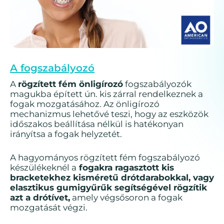
A fogszabályozó
A
rögzített fém önligírozó
fogszabályozók
magukba épített ún. kis zárral rendelkeznek a
fogak mozgatásához. Az önligírozó
mechanizmus lehetővé teszi, hogy az eszközök
időszakos beállítása nélkül is hatékonyan
irányítsa a fogak helyzetét.
A hagyományos rögzített fém fogszabályozó
készülékeknél a
fogakra ragasztott kis
bracketekhez kisméretű drótdarabokkal, vagy
elasztikus gumigyűrűk segítségével rögzítik
azt a drótívet,
amely végsősoron a fogak
mozgatását végzi.