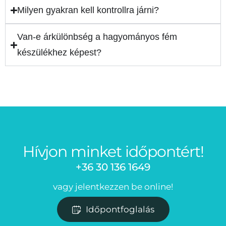
Milyen gyakran kell kontrollra járni?
Van-e árkülönbség a hagyományos fém
készülékhez képest?
Hívjon minket időpontért!
+36 30 136 1649
vagy jelentkezzen be online!
Időpontfoglalás