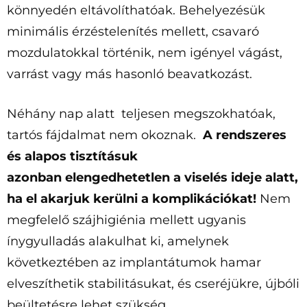
könnyedén eltávolíthatóak. Behelyezésük
minimális érzéstelenítés mellett, csavaró
mozdulatokkal történik, nem igényel vágást,
varrást vagy más hasonló beavatkozást.
Néhány nap alatt teljesen megszokhatóak,
tartós fájdalmat nem okoznak.
A rendszeres
és alapos tisztításuk
azonban
elengedhetetlen a viselés ideje alatt,
ha el akarjuk kerülni a komplikációkat!
Nem
megfelelő szájhigiénia mellett ugyanis
ínygyulladás alakulhat ki, amelynek
következtében az implantátumok hamar
elveszíthetik stabilitásukat, és cseréjükre, újbóli
beültetésre lehet szükség.