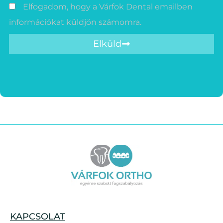
Elfogadom, hogy a Várfok Dental emailben
információkat küldjön számomra.
Elküld
KAPCSOLAT