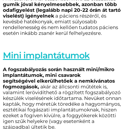
gumik jóval kényelmesebbek, azonban több
odafigyelést (legalább napi 20-22 órán át tartó
viselést) igényelnek
a páciens részéről, és
kevésbé hatékonyak, emiatt súlyosabb
rendellenesség és nem kellően tudatos páciens
esetén inkább zsanér kerül felhelyezésre.
Mini implantátumok
A fogszabályozás során használt mini/mikro
implantátumok, mini csavarok
segítségével elkerülhetőek a nemkívánatos
fogmozgások,
akár az állcsonti műtétek is,
valamint lerövidíthető a rögzített fogszabályozó
készülék viselésének időtartama. Nevüket onnan
kapták, hogy méretük töredéke a hagyományos,
esztétikai fogászati implantátumoknak, hiszen
ezeket a fogíven kívülre, a foggyökerek közötti
igen szűk helyekre (vagy esetenként a
szájpadba) ültetik be.