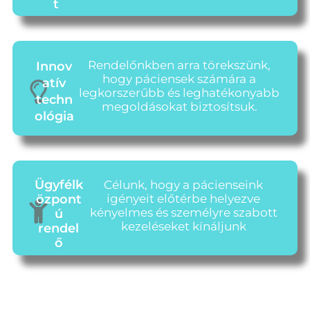
t
Rendelőnkben arra törekszünk,
Innov
hogy páciensek számára a
atív
legkorszerűbb és leghatékonyabb
techn
megoldásokat biztosítsuk.
ológia
Ügyfélk
Célunk, hogy a pácienseink
özpont
igényeit előtérbe helyezve
kényelmes és személyre szabott
ú
kezeléseket kínáljunk
rendel
ő