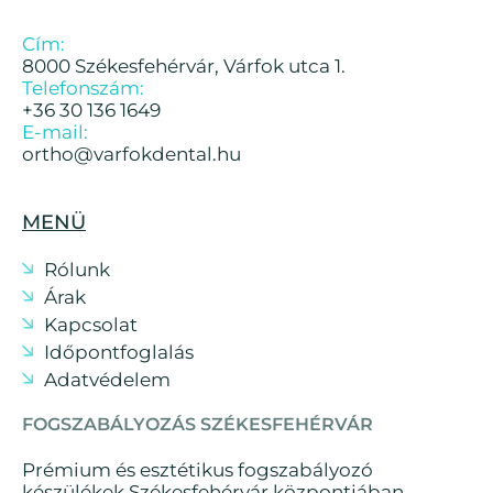
Cím:
8000 Székesfehérvár, Várfok utca 1.
Telefonszám:
+36 30 136 1649
E-mail:
ortho@varfokdental.hu
MENÜ
Rólunk
Árak
Kapcsolat
Időpontfoglalás
Adatvédelem
FOGSZABÁLYOZÁS SZÉKESFEHÉRVÁR
Prémium és esztétikus fogszabályozó
készülékek Székesfehérvár központjában.