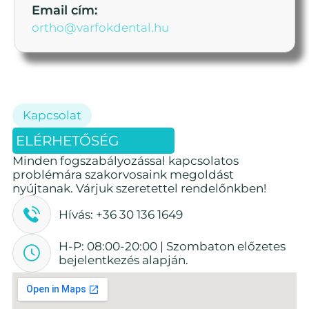
Email cím:
ortho@varfokdental.hu
Kapcsolat
ELÉRHETŐSÉG
Minden fogszabályozással kapcsolatos
problémára szakorvosaink megoldást
nyújtanak. Várjuk szeretettel rendelőnkben!
Hívás: +36 30 136 1649
H-P: 08:00-20:00 | Szombaton előzetes
bejelentkezés alapján.