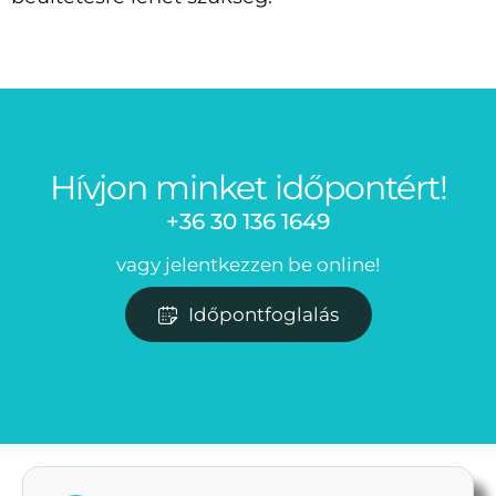
Hívjon minket időpontért!
+36 30 136 1649
vagy jelentkezzen be online!
Időpontfoglalás