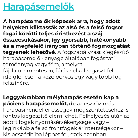
Harapásemelők
A harapásemelők képesek arra, hogy adott
helyeken kiiktassák az alsó és a felső fogsor
fogai közötti teljes érintkezést a száj
összecsukásakor, így gyorsabb, hatékonyabb
és a megfelelő irányban történő fogmozgatást
tegyenek lehetővé.
A fogszabályzást kiegészítő
harapásemelők anyaga általában fogászati
tömőanyag vagy fém, amelyet
fájdalommentesen, fúrás nélkül ragaszt fel
ideiglenesen a kezelőorvos egy vagy több fog
felszínére.
Leggyakrabban
mélyharapás esetén kap a
páciens harapásemelőt,
de az eszköz más
harapási rendellenességek megszüntetéséhez is
fontos kiegészítő elem lehet. Felhelyezés után az
adott fogak nyomásérzékenysége vagy –
leginkább a felső frontfogak érintettségekor –
kis beszédhiba léphet fel, ezek azonban