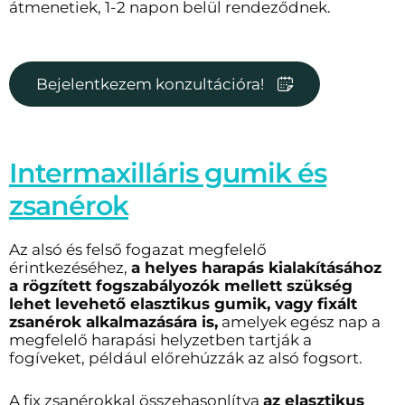
átmenetiek, 1-2 napon belül rendeződnek.
Bejelentkezem konzultációra!
Intermaxilláris gumik és
zsanérok
Az alsó és felső fogazat megfelelő
érintkezéséhez,
a helyes harapás kialakításához
a rögzített fogszabályozók mellett szükség
lehet levehető elasztikus gumik, vagy fixált
zsanérok alkalmazására is,
amelyek egész nap a
megfelelő harapási helyzetben tartják a
fogíveket, például előrehúzzák az alsó fogsort.
A fix zsanérokkal összehasonlítva
az elasztikus