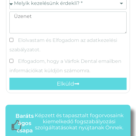
Elolvastam és Elfogadom az adatkezelési
szabályzatot.
Elfogadom, hogy a Várfok Dental emailben
információkat küldjön számomra.
Elküld
Képzett és tapasztalt fogorvosaink
Baráts
kiemelkedő fogszabályozási
ágos
szolgáltatásokat nyújtanak Önnek.
csapa