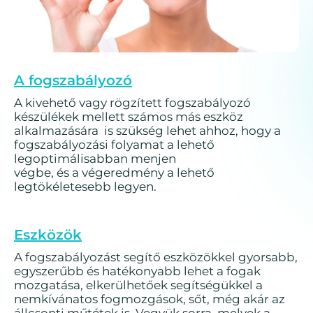
A fogszabályozó
A kivehető vagy rögzített fogszabályozó
készülékek mellett számos más eszköz
alkalmazására is szükség lehet ahhoz, hogy a
fogszabályozási folyamat a lehető
legoptimálisabban menjen
végbe, és a végeredmény a lehető
legtökéletesebb legyen.
Eszközök
A fogszabályozást segítő eszközökkel gyorsabb,
egyszerűbb és hatékonyabb lehet a fogak
mozgatása, elkerülhetőek segítségükkel a
nemkívánatos fogmozgások, sőt, még akár az
állcsonti műtétek is. Vegyük sorra, melyek a