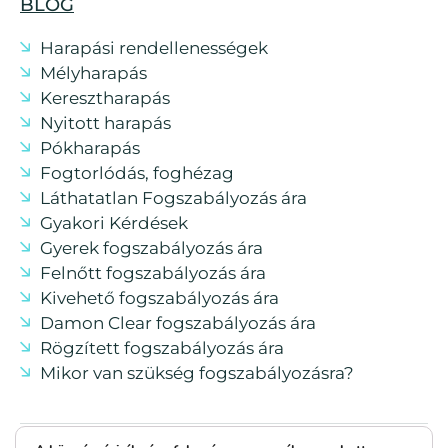
BLOG
Harapási rendellenességek
Mélyharapás
Keresztharapás
Nyitott harapás
Pókharapás
Fogtorlódás, foghézag
Láthatatlan Fogszabályozás ára
Gyakori Kérdések
Gyerek fogszabályozás ára
Felnőtt fogszabályozás ára
Kivehető fogszabályozás ára
Damon Clear fogszabályozás ára
Rögzített fogszabályozás ára
Mikor van szükség fogszabályozásra?