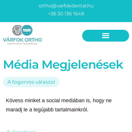
ortho@varfokdental.hu
+36 30 136 1649
Fogszabályozó készülékek
Invisalign fogszabályozó
Média Megjelenések
A fogorvos válaszol
Kövess minket a social mediában is, hogy ne
maradj le a legújabb tartalmainkról.