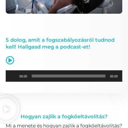
5 dolog, amit a fogszabályozásról tudnod
kell! Hallgasd meg a podcast-et!
A
00:00
00:00
u
d
i
ó
Hogyan zajlik a fogkőeltávolítás?
l
Mi a menete és hogyan zajlik a fogkőeltávolítás?
e