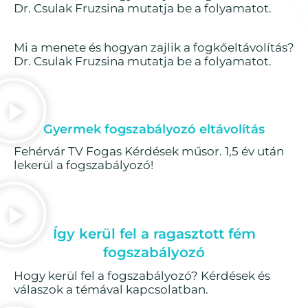
Dr. Csulak Fruzsina mutatja be a folyamatot.
j
á
Mi a menete és hogyan zajlik a fogkőeltávolítás?
Dr. Csulak Fruzsina mutatja be a folyamatot.
t
s
z
ó
Gyermek fogszabályozó eltávolítás
Fehérvár TV Fogas Kérdések műsor. 1,5 év után
lekerül a fogszabályozó!
Így kerül fel a ragasztott fém
fogszabályozó
Hogy kerül fel a fogszabályozó? Kérdések és
válaszok a témával kapcsolatban.