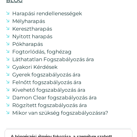
BLOG
Harapási rendellenességek
Mélyharapás
Keresztharapás
Nyitott harapás
Pókharapás
Fogtorlódás, foghézag
Láthatatlan Fogszabályozás ára
Gyakori Kérdések
Gyerek fogszabályozás ára
Felnőtt fogszabályozás ára
Kivehető fogszabályozás ára
Damon Clear fogszabályozás ára
Rögzített fogszabályozás ára
Mikor van szükség fogszabályozásra?
A böngészési élmény fokozása, a személyre szabott