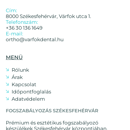
Cím:
8000 Székesfehérvár, Várfok utca 1.
Telefonszám:
+36 30 136 1649
E-mail:
ortho@varfokdental.hu
MENÜ
Rólunk
Árak
Kapcsolat
Időpontfoglalás
Adatvédelem
FOGSZABÁLYOZÁS SZÉKESFEHÉRVÁR
Prémium és esztétikus fogszabályozó
készülékek Székesfehérvár központjában.