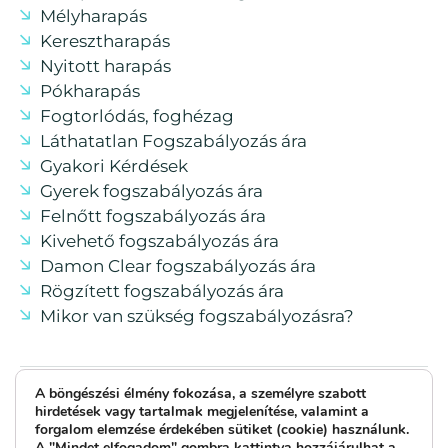
Mélyharapás
Keresztharapás
Nyitott harapás
Pókharapás
Fogtorlódás, foghézag
Láthatatlan Fogszabályozás ára
Gyakori Kérdések
Gyerek fogszabályozás ára
Felnőtt fogszabályozás ára
Kivehető fogszabályozás ára
Damon Clear fogszabályozás ára
Rögzített fogszabályozás ára
Mikor van szükség fogszabályozásra?
A böngészési élmény fokozása, a személyre szabott
Várfok Ortho - Egyénre szabott fogszabályozás
hirdetések vagy tartalmak megjelenítése, valamint a
forgalom elemzése érdekében sütiket (cookie) használunk.
© 2026 - Minden jog fenntartva!
A "Mindet elfogadom" gombra kattintva hozzájárulhat a