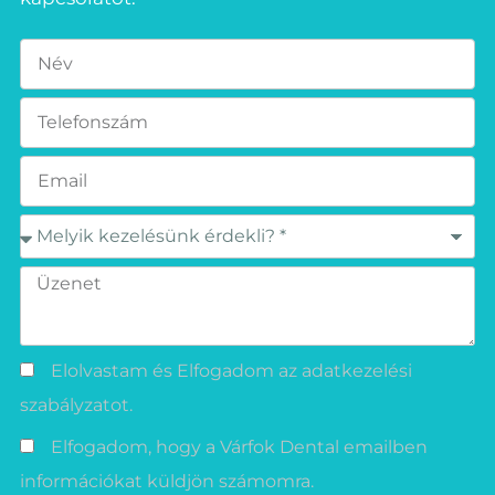
Elolvastam és Elfogadom az adatkezelési
szabályzatot.
Elfogadom, hogy a Várfok Dental emailben
információkat küldjön számomra.