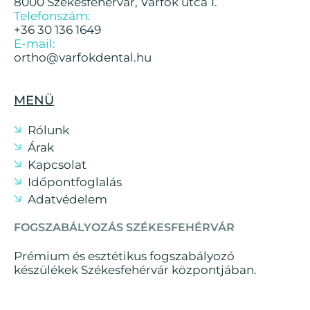
8000 Székesfehérvár, Várfok utca 1.
Telefonszám:
+36 30 136 1649
E-mail:
ortho@varfokdental.hu
MENÜ
Rólunk
Árak
Kapcsolat
Időpontfoglalás
Adatvédelem
FOGSZABÁLYOZÁS SZÉKESFEHÉRVÁR
Prémium és esztétikus fogszabályozó
készülékek Székesfehérvár központjában.