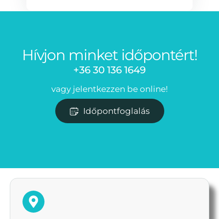
Hívjon minket időpontért!
+36 30 136 1649
vagy jelentkezzen be online!
Időpontfoglalás