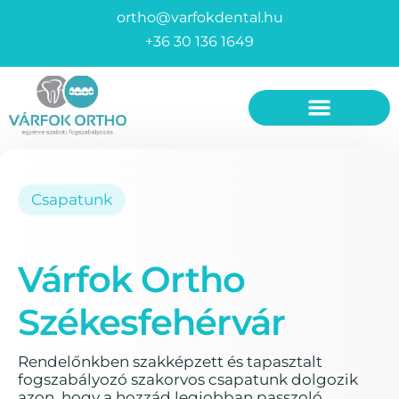
ortho@varfokdental.hu
+36 30 136 1649
Fogszabályozó készülékek
Invisalign fogszabályozó
Csapatunk
Várfok Ortho
Székesfehérvár
Rendelőnkben szakképzett és tapasztalt
fogszabályozó szakorvos csapatunk dolgozik
azon, hogy a hozzád legjobban passzoló