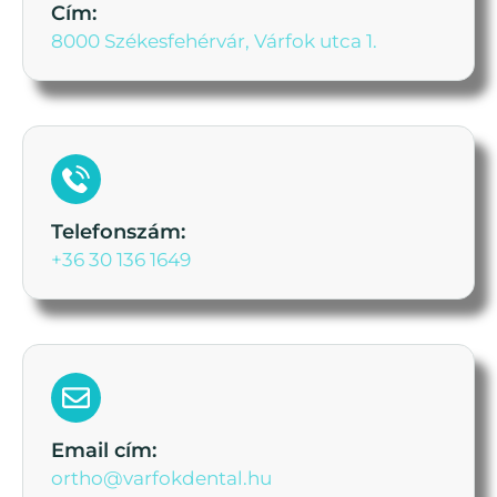
Cím:
8000 Székesfehérvár, Várfok utca 1.
Telefonszám:
+36 30 136 1649
Email cím:
ortho@varfokdental.hu