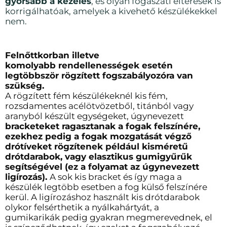
gyorsabb a kezelés
, és olyan fogászati eltérések is
korrigálhatóak, amelyek a kivehető készülékekkel
nem.
Felnőttkorban illetve
komolyabb rendellenességek esetén
legtöbbször rögzített fogszabályozóra van
szükség.
A rögzített fém készülékeknél kis fém,
rozsdamentes acélötvözetből, titánból vagy
aranyból
készült egységeket, úgynevezett
bracketeket ragasztanak a fogak felszínére,
ezekhez pedig a
fogak mozgatását végző
drótíveket rögzítenek például kisméretű
drótdarabok, vagy elasztikus
gumigyűrűk
segítségével (ez a folyamat az úgynevezett
ligírozás).
A sok kis bracket és így
maga a
készülék legtöbb esetben a fog külső felszínére
kerül.
A ligírozáshoz használt kis drótdarabok
olykor
felsérthetik a nyálkahártyát, a
gumikarikák pedig gyakran megmerevednek, el