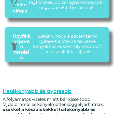
legkorszerűbb és leghatékonyabb
techn
megoldásokat biztosítsuk.
ológia
Ügyfélk
Célunk, hogy a pácienseink
özpont
igényeit előtérbe helyezve
kényelmes és személyre szabott
ú
kezeléseket kínáljunk
rendel
ő
Hatékonyabb és gyorsabb
A folyamatos viselés miatt bár kissé több
fájdalommal és kényelmetlenséggel járhatnak,
ezekkel a készülékekkel hatékonyabb és