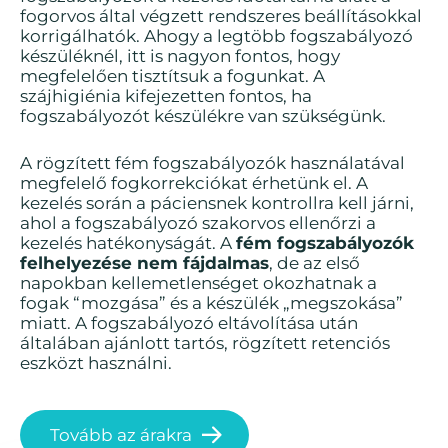
fogorvos által végzett rendszeres beállításokkal
korrigálhatók. Ahogy a legtöbb fogszabályozó
készüléknél, itt is nagyon fontos, hogy
megfelelően tisztítsuk a fogunkat. A
szájhigiénia kifejezetten fontos, ha
fogszabályozót készülékre van szükségünk.
A rögzített fém fogszabályozók használatával
megfelelő fogkorrekciókat érhetünk el.
A
kezelés során a páciensnek kontrollra kell járni,
ahol a fogszabályozó szakorvos ellenőrzi a
kezelés hatékonyságát.
A
fém fogszabályozók
felhelyezése nem fájdalmas
, de az első
napokban kellemetlenséget okozhatnak a
fogak “mozgása” és a készülék „megszokása”
miatt.
A fogszabályozó eltávolítása után
általában ajánlott tartós, rögzített retenciós
eszközt használni.
Tovább az árakra