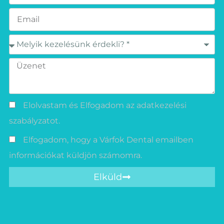
Elolvastam és Elfogadom az adatkezelési
szabályzatot.
Elfogadom, hogy a Várfok Dental emailben
információkat küldjön számomra.
Elküld