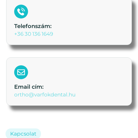
Telefonszám:
+36 30 136 1649
Email cím:
ortho@varfokdental.hu
Kapcsolat