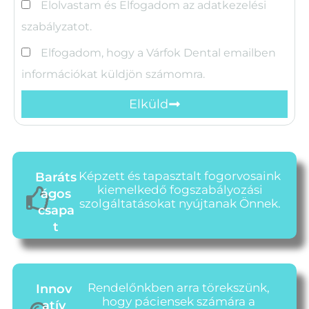
Elolvastam és Elfogadom az adatkezelési
szabályzatot.
Elfogadom, hogy a Várfok Dental emailben
információkat küldjön számomra.
Elküld
Képzett és tapasztalt fogorvosaink
Baráts
kiemelkedő fogszabályozási
ágos
szolgáltatásokat nyújtanak Önnek.
csapa
t
Rendelőnkben arra törekszünk,
Innov
hogy páciensek számára a
atív