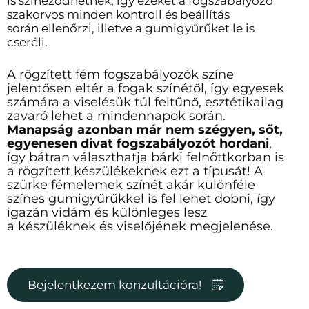
is
színeződhetnek, így ezeket a fogszabályozó
szakorvos minden kontroll és beállítás
során
ellenőrzi, illetve a gumigyűrűket le is
cseréli.
A rögzített fém fogszabályozók színe
jelentősen eltér a fogak színétől, így egyesek
számára a
viselésük túl feltűnő, esztétikailag
zavaró lehet a mindennapok során.
Manapság azonban már
nem szégyen, sőt,
egyenesen divat fogszabályozót hordani
,
így bátran választhatja bárki
felnőttkorban is
a rögzített készülékeknek ezt a típusát! A
szürke fémelemek színét akár
különféle
színes gumigyűrűkkel is fel lehet dobni, így
igazán vidám és különleges lesz
a
készüléknek és viselőjének megjelenése.
Bejelentkezem konzultációra!