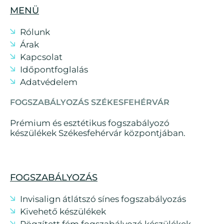
MENÜ
Rólunk
Árak
Kapcsolat
Időpontfoglalás
Adatvédelem
FOGSZABÁLYOZÁS SZÉKESFEHÉRVÁR
Prémium és esztétikus fogszabályozó
készülékek Székesfehérvár központjában.
FOGSZABÁLYOZÁS
Invisalign átlátszó sínes fogszabályozás
Kivehető készülékek
Rögzített fém fogszabályozó készülékek