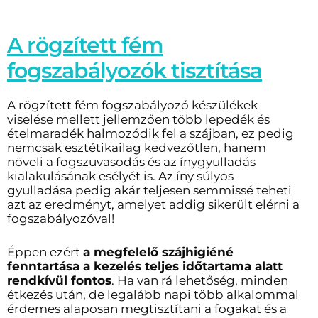
A rögzített fém
fogszabályozók tisztítása
A rögzített fém fogszabályozó készülékek
viselése mellett jellemzően több lepedék és
ételmaradék halmozódik fel a szájban, ez pedig
nemcsak esztétikailag kedvezőtlen, hanem
növeli a fogszuvasodás és az ínygyulladás
kialakulásának esélyét is. Az íny súlyos
gyulladása pedig akár teljesen semmissé teheti
azt az eredményt, amelyet addig sikerült elérni a
fogszabályozóval!
Éppen ezért
a megfelelő szájhigiéné
fenntartása a kezelés teljes időtartama alatt
rendkívül fontos
. Ha van rá lehetőség, minden
étkezés után, de legalább napi több alkalommal
érdemes alaposan megtisztítani a fogakat és a