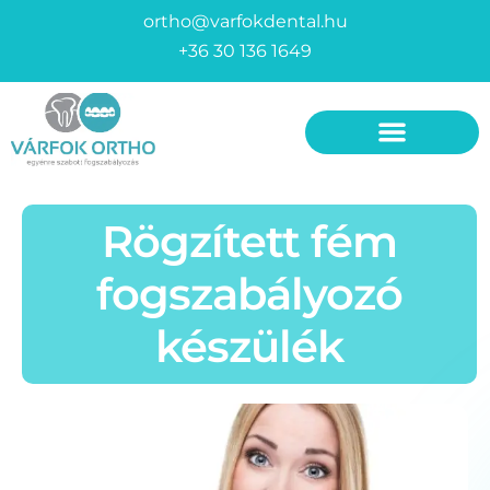
ortho@varfokdental.hu
+36 30 136 1649
Fogszabályozó készülékek
Invisalign fogszabályozó
Rögzített fém
fogszabályozó
készülék