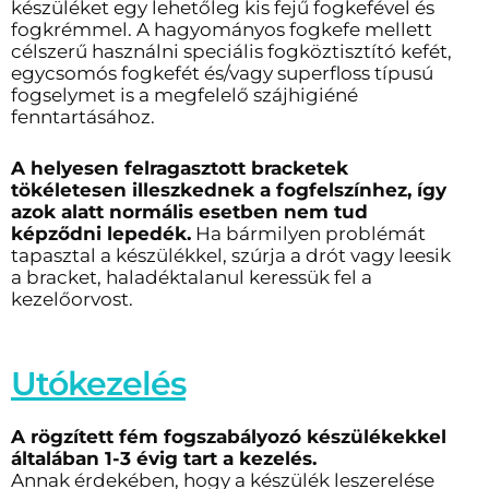
készüléket egy lehetőleg kis fejű fogkefével és
fogkrémmel. A hagyományos fogkefe mellett
célszerű használni speciális fogköztisztító kefét,
egycsomós fogkefét és/vagy superfloss típusú
fogselymet is a megfelelő szájhigiéné
fenntartásához.
A
helyesen felragasztott bracketek
tökéletesen illeszkednek a fogfelszínhez, így
azok alatt normális esetben nem tud
képződni lepedék.
Ha bármilyen problémát
tapasztal a készülékkel, szúrja a drót vagy leesik
a bracket, haladéktalanul keressük fel a
kezelőorvost.
Utókezelés
A rögzített fém fogszabályozó készülékekkel
általában 1-3 évig tart a kezelés.
Annak érdekében, hogy a készülék leszerelése