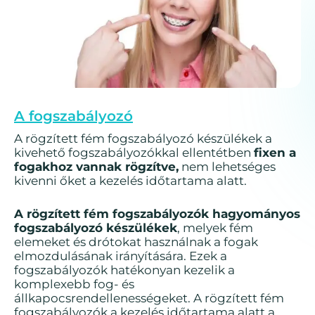
A fogszabályozó
A rögzített fém fogszabályozó készülékek a
kivehető fogszabályozókkal ellentétben
fixen a
fogakhoz vannak rögzítve,
nem lehetséges
kivenni őket a kezelés időtartama alatt.
A rögzített fém fogszabályozók hagyományos
fogszabályozó készülékek
, melyek fém
elemeket és drótokat használnak a fogak
elmozdulásának irányítására. Ezek a
fogszabályozók hatékonyan kezelik a
komplexebb fog- és
állkapocsrendellenességeket.
A rögzített fém
fogszabályozók a kezelés időtartama alatt a