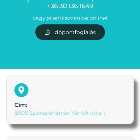
+36 30 136 1649
vagy jelentkezzen be online!
Időpontfoglalás
Cím:
8000 Székesfehérvár, Várfok utca 1.