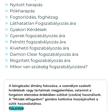
Nyitott harapás
Pókharapás
Fogtorlódás, foghézag
Láthatatlan Fogszabályozás ára
Gyakori Kérdések
Gyerek fogszabályozás ára
Felnőtt fogszabályozás ára
Kivehető fogszabályozás ára
Damon Clear fogszabályozás ára
Rögzített fogszabályozás ára
Mikor van szükség fogszabályozásra?
A böngészési élmény fokozása, a személyre szabott
Várfok Ortho - Egyénre szabott fogszabályozás
hirdetések vagy tartalmak megjelenítése, valamint a
forgalom elemzése érdekében sütiket (cookie) használunk.
© 2026 - Minden jog fenntartva!
A "Mindet elfogadom" gombra kattintva hozzájárulhat a
Weboldalt készítette: Silicium Egészségügyi
sütik használatához.
Részletek
Marketing