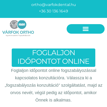
ortho@varfokdental.hu
+36 30 136 1649
Fogszabályozó készülékek
Invisalign fogszabályozó
FOGLALJON
IDŐPONTOT ONLINE
Foglaljon időpontot online fogszabályozással
kapcsolatos konzultációra. Válassza ki a
„fogszabályozás konzultáció” szolgáltatást, majd az
orvos nevét, végül pedig az időpontot, amikor
Önnek is alkalmas.