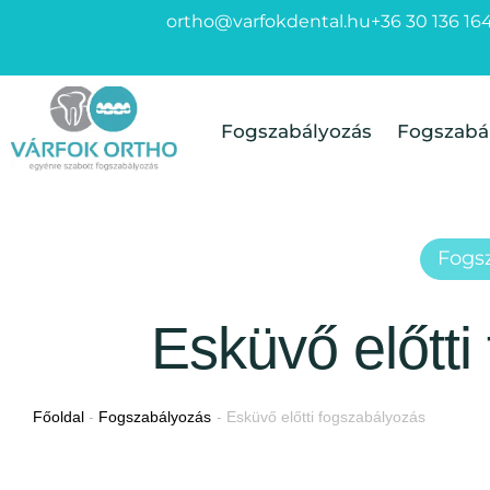
ortho@varfokdental.hu
+36 30 136 16
Fogszabályozás
Fogszabá
Fogs
Esküvő előtti
Főoldal
-
Fogszabályozás
-
Esküvő előtti fogszabályozás