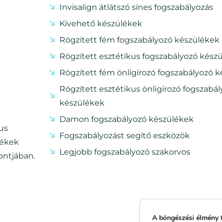
Invisalign átlátszó sínes fogszabályozás
Kivehető készülékek
Rögzített fém fogszabályozó készülékek
Rögzített esztétikus fogszabályozó kész
Rögzített fém önligírozó fogszabályozó 
Rögzített esztétikus önligírozó fogszabá
készülékek
Damon fogszabályozó készülékek
us
Fogszabályozást segítő eszközök
lékek
Legjobb fogszabályozó szakorvos
ontjában.
A böngészési élmény 