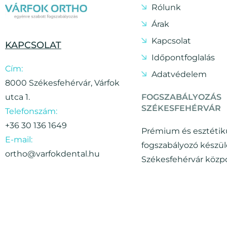
Rólunk
Árak
Kapcsolat
KAPCSOLAT
Időpontfoglalás
Cím:
Adatvédelem
8000 Székesfehérvár, Várfok
FOGSZABÁLYOZÁS
utca 1.
SZÉKESFEHÉRVÁR
Telefonszám:
+36 30 136 1649
Prémium és esztétik
E-mail:
fogszabályozó készü
ortho@varfokdental.hu
Székesfehérvár közp