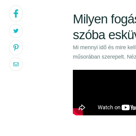
Milyen fogá
szóba esküv
Mi mennyi idő és mire kel
műsorában szerepelt. Nézd