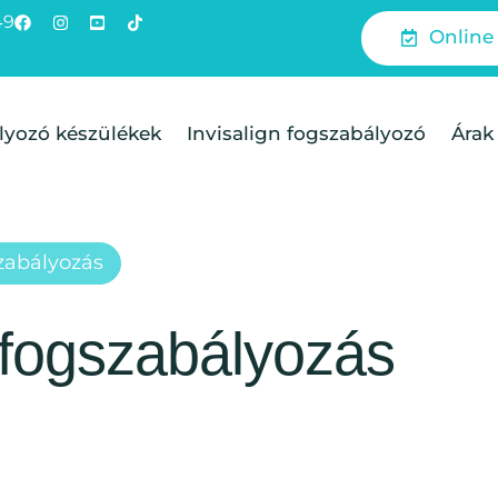
49
Online
lyozó készülékek
Invisalign fogszabályozó
Árak
zabályozás
 fogszabályozás