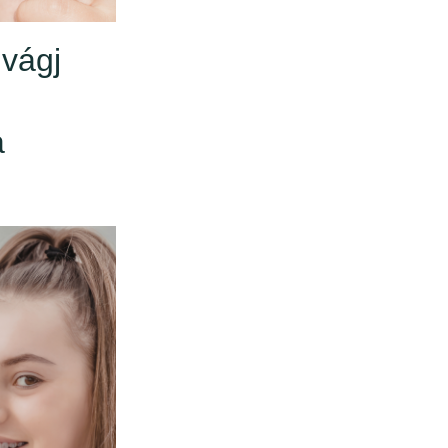
 vágj
a