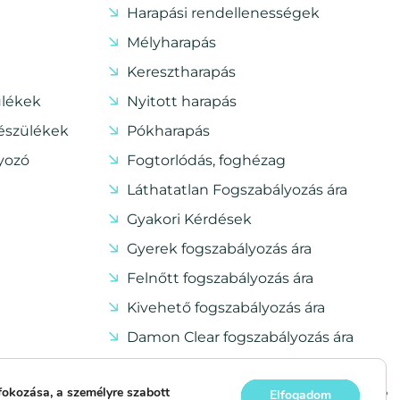
Harapási rendellenességek
Mélyharapás
Keresztharapás
ülékek
Nyitott harapás
készülékek
Pókharapás
lyozó
Fogtorlódás, foghézag
Láthatatlan Fogszabályozás ára
Gyakori Kérdések
Gyerek fogszabályozás ára
Felnőtt fogszabályozás ára
Kivehető fogszabályozás ára
Damon Clear fogszabályozás ára
Rögzített fogszabályozás ára
fokozása, a személyre szabott
Elfogadom
Mikor van szükség fogszabályozásra?