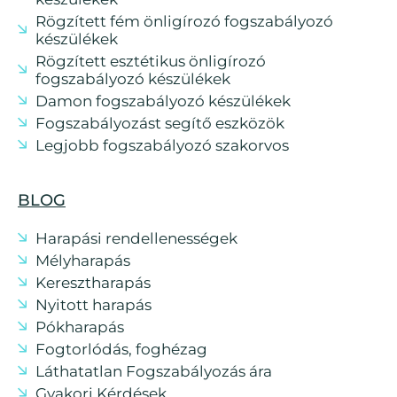
Rögzített fém önligírozó fogszabályozó
készülékek
Rögzített esztétikus önligírozó
fogszabályozó készülékek
Damon fogszabályozó készülékek
Fogszabályozást segítő eszközök
Legjobb fogszabályozó szakorvos
BLOG
Harapási rendellenességek
Mélyharapás
Keresztharapás
Nyitott harapás
Pókharapás
Fogtorlódás, foghézag
Láthatatlan Fogszabályozás ára
Gyakori Kérdések